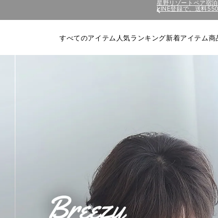
コンテ
LINE登録で、送料5
星野リゾートペア宿
ンツに
進む
すべてのアイテム
人気ランキング
新着アイテム
商