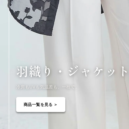
羽織り・
ジャケッ
冷房もUVも気温差も、一枚で。
商品一覧を見る ＞