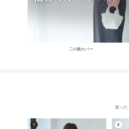
二の腕カバー
迷った
1
2