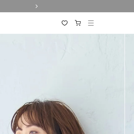
カ
ー
ト