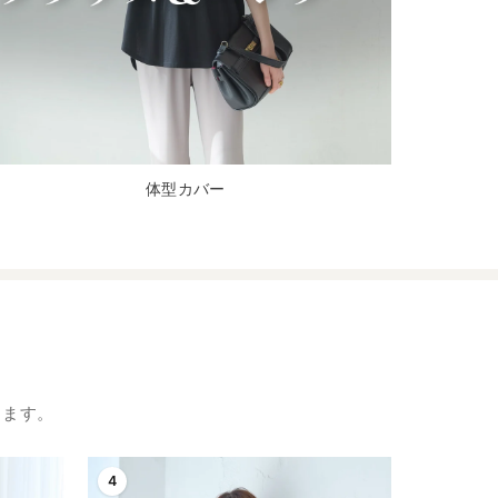
体型カバー
します。
4