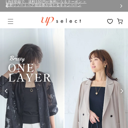
コンテ
LINE登録で、送料550円が無料になるクーポン ＞
星野リゾートペア宿泊券が当たるキャンペーン
ンツに
進む
カ
ー
ト