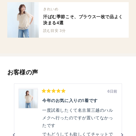
きれいめ
汗ばむ季節こそ、ブラウス一枚で品よく
決まる4選
読む目安 3分
お客様の声
6日前
星
5
今年のお気に入りの1着です
つ
中
一度試着したくて名古屋三越のハル
5
と
メクへ行ったのですが置いてなかっ
評
価
たです
でもどうしても欲しくてチャットで