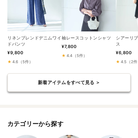
リネンブレンドデニムワイ
袖レースコットンシャツ
シアーリ
ドパンツ
ス
¥7,800
¥9,800
¥6,800
★
4.4（5件）
★
4.6（5件）
★
4.5（2
新着アイテムをすべて見る ＞
カテゴリーから探す