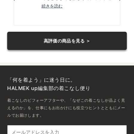
相談して
こ
続きを読む
の
その言葉に後押ししてもらって購入
レ
しました
ビ
左
正解でしたMサイズですが
右
ュ
身長157センチ54キロの身体に適当
高評価の商品を見る ＞
の
ー
に余裕があり
矢
の
印
着心地が良くスポーティにもホーマ
詳
を
ルにもいけそうです
細
押
とても気に入ってます
を
し
「何を着よう」に迷う日に。
読
て
ナ
HALMEK up編集部の着こなし便り
む
ビ
着こなしのビフォーアフターや、「なぜこの着こなしが品よく見
ゲ
ー
えるのか」を、仕事にもお出かけにも役立つヒントとともにメー
ト
ルでお届けします。
し
ま
す。