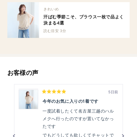
きれいめ
汗ばむ季節こそ、ブラウス一枚で品よく
決まる4選
読む目安 3分
お客様の声
5日前
星
5
今年のお気に入りの1着です
つ
中
一度試着したくて名古屋三越のハル
5
と
メクへ行ったのですが置いてなかっ
評
価
たです
でもどうしても欲しくてチャットで