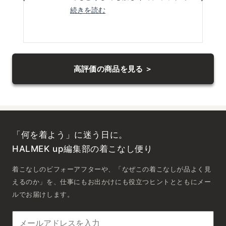
相談して
こ
続きを読む
の
その言葉に後押ししてもらって購入
レ
しました
ビ
左
正解でしたMサイズですが
右
ュ
身長157センチ54キロの身体に適当
高評価の商品を見る ＞
の
ー
に余裕があり
矢
の
印
着心地が良くスポーティにもホーマ
詳
を
ルにもいけそうです
細
押
とても気に入ってます
を
し
「何を着よう」に迷う日に。
読
て
ナ
HALMEK up編集部の着こなし便り
む
ビ
着こなしのビフォーアフターや、「なぜこの着こなしが品よく見
ゲ
ー
えるのか」を、仕事にもお出かけにも役立つヒントとともにメー
ト
ルでお届けします。
し
ま
す。