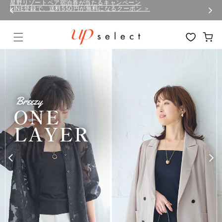
コンテ
LINE登録で、送料550円が無料になるクーポン ＞
星野リゾートペア宿泊券が当たるキャンペーン
ンツに
進む
カ
ー
ト