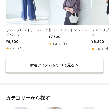
リネンブレンドデニムワイ
袖レースコットンシャツ
シアーリ
ドパンツ
ス
¥7,800
¥9,800
¥6,800
★
4.4（5件）
★
4.6（5件）
★
4.5（2
新着アイテムをすべて見る ＞
カテゴリーから探す