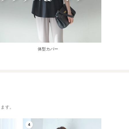
体型カバー
します。
4