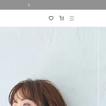
カ
ー
ト