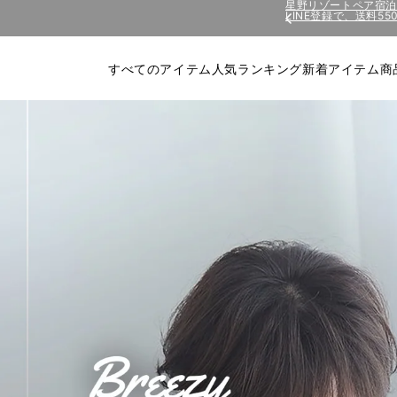
コンテ
LINE登録で、送料5
星野リゾートペア宿
ンツに
進む
すべてのアイテム
人気ランキング
新着アイテム
商