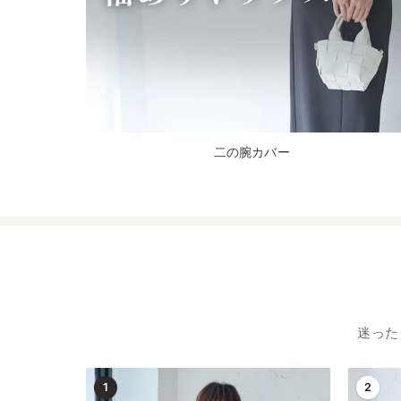
二の腕カバー
迷った
1
2