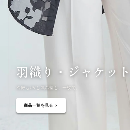
羽織り・
ジャケッ
冷房もUVも気温差も、一枚で。
商品一覧を見る ＞