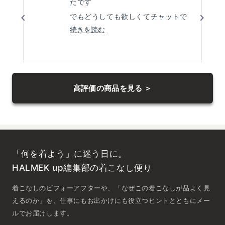
価
たです
でもどうしても欲しくてチャットで
相談して
こ
続きを読む
の
その言葉に後押ししてもらって購入
レ
しました
ビ
左
正解でしたMサイズですが
右
ュ
身長157センチ54キロの身体に適当
高評価の商品を見る ＞
の
ー
に余裕があり
矢
の
印
着心地が良くスポーティにもホーマ
詳
を
ルにもいけそうです
細
押
とても気に入ってます
を
し
「何を着よう」に迷う日に。
読
て
ナ
HALMEK up編集部の着こなし便り
む
ビ
着こなしのビフォーアフターや、「なぜこの着こなしが品よく見
ゲ
ー
えるのか」を、仕事にもお出かけにも役立つヒントとともにメー
ト
ルでお届けします。
し