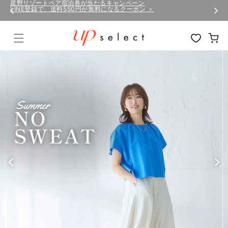
コンテ
星野リゾートペア宿泊券が当たるキャンペーン
LINE登録で、送料550円が無料になるクーポン ＞
ンツに
進む
カ
ー
ト