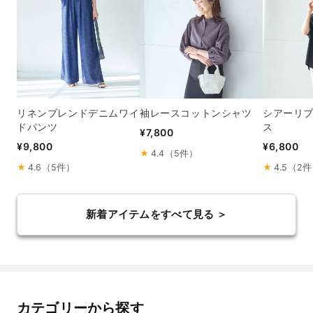
リネンブレンドデニムワイ
袖レースコットンシャツ
シアーリ
ドパンツ
ス
¥7,800
¥9,800
¥6,800
★
4.4（5件）
★
4.6（5件）
★
4.5（2
新着アイテムをすべて見る ＞
カテゴリーから探す