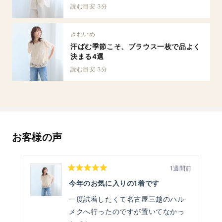
読む目安 3分
きれいめ
汗ばむ季節こそ、ブラウス一枚で品よく
決まる4選
読む目安 3分
お客様の声
1週間前
星
5
今年のお気に入りの1着です
つ
中
一度試着したくて名古屋三越のハル
5
と
メクへ行ったのですが置いてなかっ
評