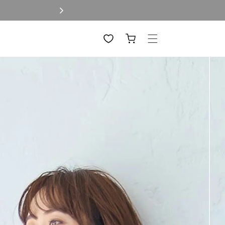
カ
ー
ト