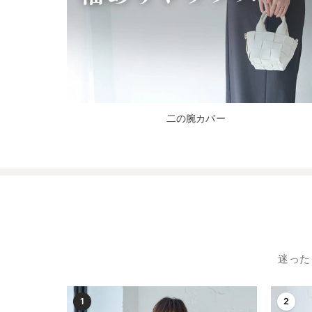
二の腕カバー
迷った
1
2