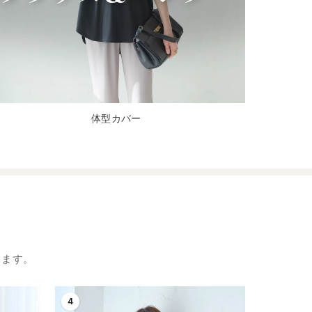
体型カバー
します。
4