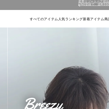
コンテ
LINE登録で、送料5
星野リゾートペア宿
ンツに
進む
すべてのアイテム
人気ランキング
新着アイテム
商