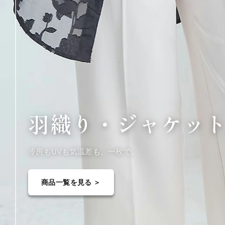
羽織り・
ジャケッ
冷房もUVも気温差も、一枚で。
商品一覧を見る ＞