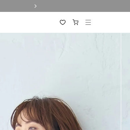
カ
ー
ト