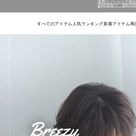
コンテ
LINE登録で、送料5
星野リゾートペア宿
ンツに
進む
すべてのアイテム
人気ランキング
新着アイテム
商