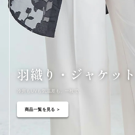
羽織り・
ジャケッ
冷房もUVも気温差も、一枚で。
商品一覧を見る ＞