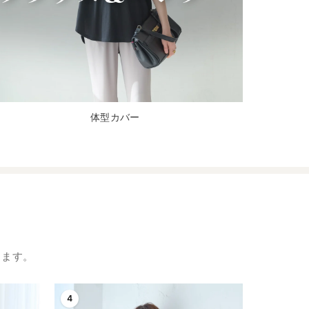
体型カバー
します。
4