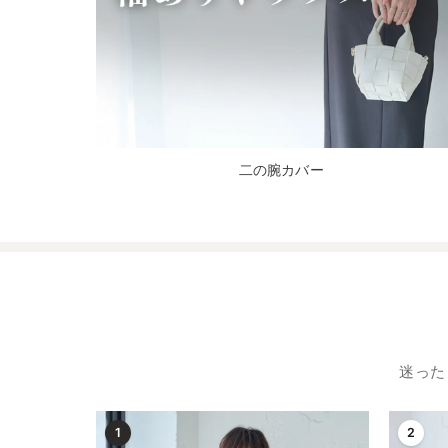
二の腕カバー
迷った
1
2