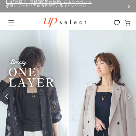
コンテ
LINE登録で、送料550円が無料になるクーポン ＞
星野リゾートペア宿泊券が当たるキャンペーン
ンツに
進む
カ
ー
ト