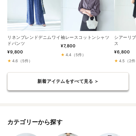
リネンブレンドデニムワイ
袖レースコットンシャツ
シアーリ
ドパンツ
ス
¥7,800
¥9,800
¥6,800
★
4.4（5件）
★
4.6（5件）
★
4.5（2
新着アイテムをすべて見る ＞
カテゴリーから探す