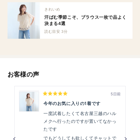
きれいめ
汗ばむ季節こそ、ブラウス一枚で品よく
決まる4選
読む目安 3分
お客様の声
5日前
星
5
今年のお気に入りの1着です
つ
中
一度試着したくて名古屋三越のハル
5
と
メクへ行ったのですが置いてなかっ
評
価
たです
でもどうしても欲しくてチャットで