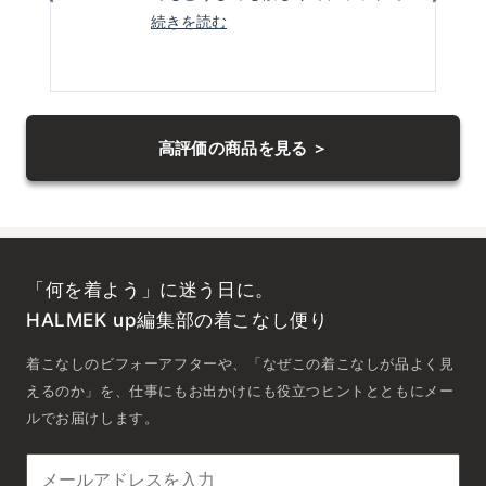
相談して
こ
続きを読む
の
その言葉に後押ししてもらって購入
レ
しました
ビ
左
正解でしたMサイズですが
右
ュ
身長157センチ54キロの身体に適当
高評価の商品を見る ＞
の
ー
に余裕があり
矢
の
印
着心地が良くスポーティにもホーマ
詳
を
ルにもいけそうです
細
押
とても気に入ってます
を
し
「何を着よう」に迷う日に。
読
て
ナ
HALMEK up編集部の着こなし便り
む
ビ
着こなしのビフォーアフターや、「なぜこの着こなしが品よく見
ゲ
ー
えるのか」を、仕事にもお出かけにも役立つヒントとともにメー
ト
ルでお届けします。
し
ま
す。