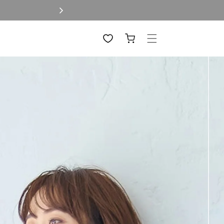
カ
ー
ト