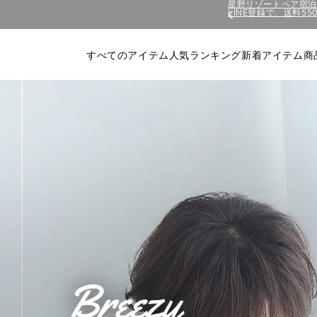
コンテ
LINE登録で、送料5
星野リゾートペア宿
ンツに
進む
すべてのアイテム
人気ランキング
新着アイテム
商