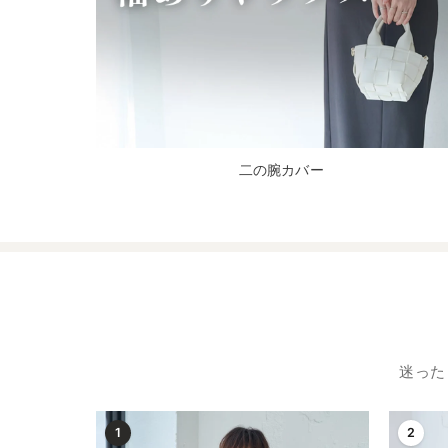
二の腕カバー
迷った
1
2