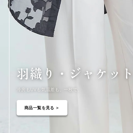
羽織り・
ジャケッ
冷房もUVも気温差も、一枚で。
商品一覧を見る ＞