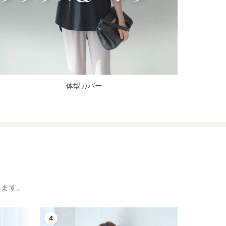
体型カバー
します。
4