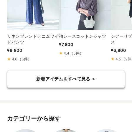
リネンブレンドデニムワイ
袖レースコットンシャツ
シアーリ
ドパンツ
ス
¥7,800
¥9,800
¥6,800
★
4.4（5件）
★
4.6（5件）
★
4.5（2
新着アイテムをすべて見る ＞
カテゴリーから探す