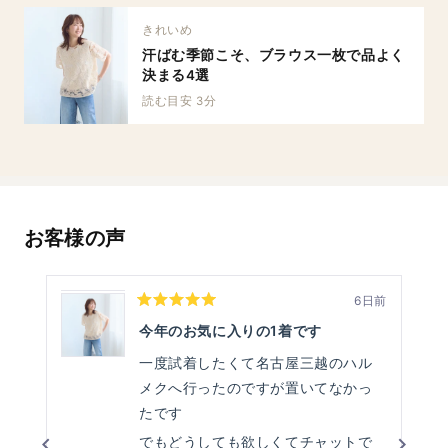
きれいめ
汗ばむ季節こそ、ブラウス一枚で品よく
決まる4選
読む目安 3分
お客様の声
6日前
星
5
今年のお気に入りの1着です
つ
中
一度試着したくて名古屋三越のハル
5
と
メクへ行ったのですが置いてなかっ
評
価
たです
でもどうしても欲しくてチャットで